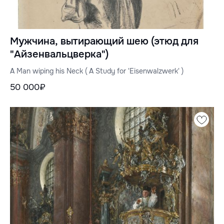
Мужчина, вытирающий шею (этюд для
"Айзенвальцверка")
A Man wiping his Neck ( A Study for 'Eisenwalzwerk' )
50 000₽