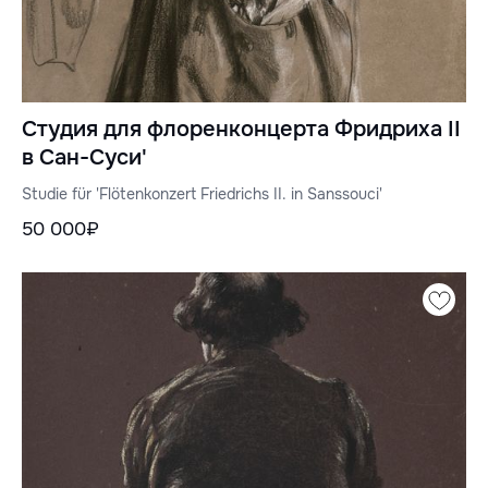
Студия для флоренконцерта Фридриха II
в Сан-Суси'
Studie für 'Flötenkonzert Friedrichs II. in Sanssouci'
50 000₽