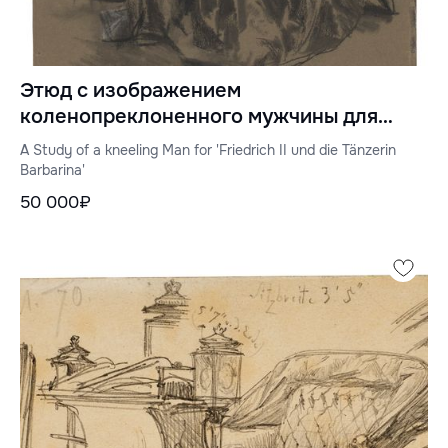
Этюд с изображением
коленопреклоненного мужчины для
"Фридриха II и варварского дворца"
A Study of a kneeling Man for 'Friedrich II und die Tänzerin
Barbarina'
50 000₽