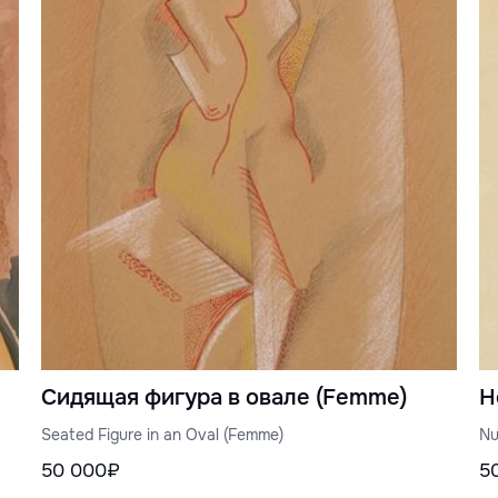
Сидящая фигура в овале (Femme)
Н
Seated Figure in an Oval (Femme)
Nu
50 000₽
5