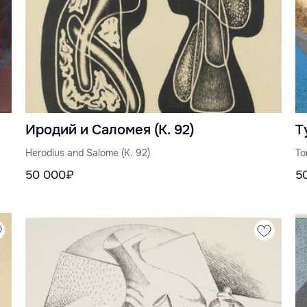
Иродий и Саломея (К. 92)
Т
Herodius and Salome (K. 92)
To
50 000₽
5