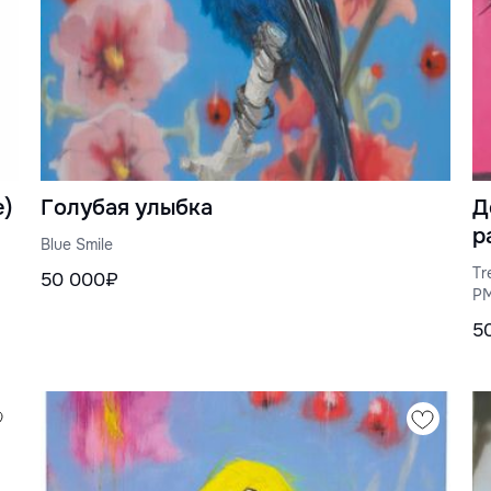
е)
Голубая улыбка
Д
р
Blue Smile
2
Tr
50 000₽
PM
5