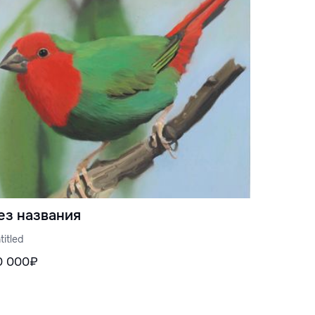
ез названия
titled
0 000₽