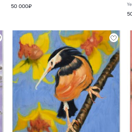
Ye
50 000₽
5