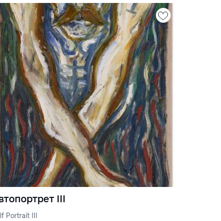
втопортрет III
f Portrait III