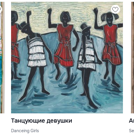
Танцующие девушки
А
Danceing Girls
Sel