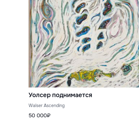
Айрис Олссон, Пэм Иззард и Роз
Крэн.
Уолсер поднимается
Walser Ascending
50 000₽