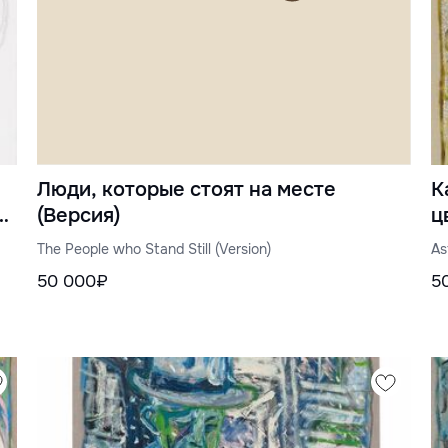
Люди, которые стоят на месте
К
0
(Версия)
ц
The People who Stand Still (Version)
As
50 000₽
5
n,