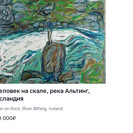
еловек на скале, река Альтинг,
сландия
n on Rock, River Althing, Iceland
0 000₽