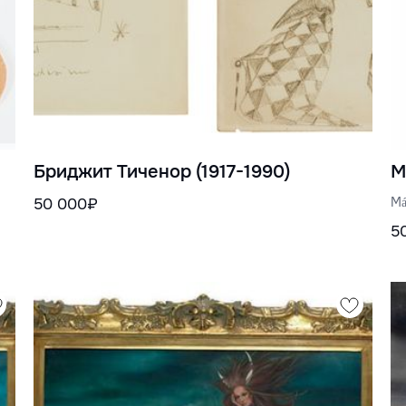
Бриджит Тиченор (1917-1990)
М
Má
50 000₽
5