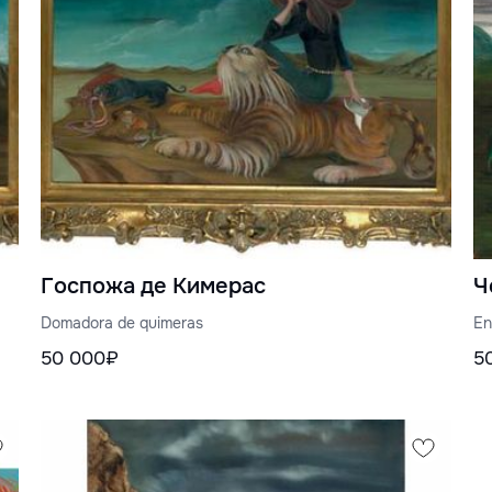
Госпожа де Кимерас
Ч
Domadora de quimeras
En
50 000₽
5