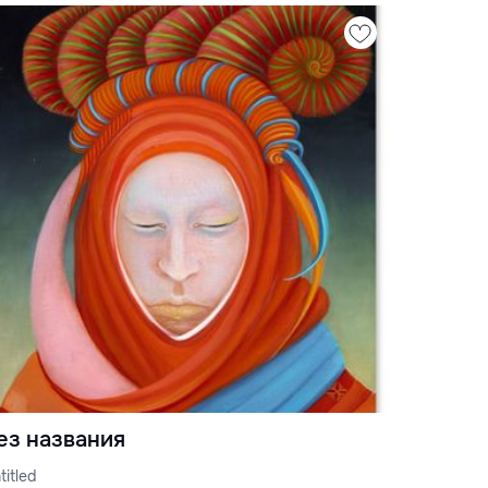
ез названия
titled