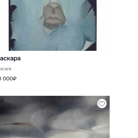
аскара
scara
0 000₽