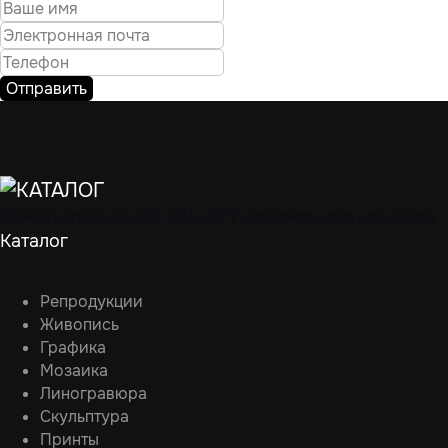
Отправить
Международная ART GALLERY современного искусства
Каталог
Репродукции
Живопись
Графика
Мозаика
Линогравюра
Скульптура
Принты