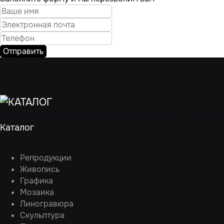
Отправить
Международная ART GALLERY современного искусства
Каталог
Репродукции
Живопись
Графика
Мозаика
Линогравюра
Скульптура