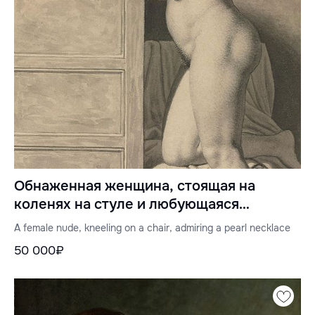
Обнаженная женщина, стоящая на
коленях на стуле и любующаяся
жемчужным ожерельем
A female nude, kneeling on a chair, admiring a pearl necklace
50 000₽