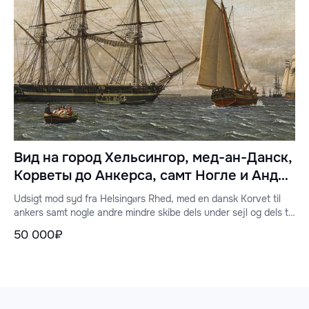
Вид на город Хельсингор, мед-ан-Данск,
Корветы до Анкерса, самт Ногле и Андре
катаются на лыжах под водой до
Udsigt mod syd fra Helsingørs Rhed, med en dansk Korvet til
Анкерса (Вид на юг с рейда Эльсинора с
ankers samt nogle andre mindre skibe dels under sejl og dels til
ankers (View to the South from the Road of Elsinore with a
датским корветом на якоре и более
50 000₽
Danish Corvette at Anchor and Smaller Ships, Some Under Sail
мелкими судами, одни под парусами,
and Some at Anchor)
другие на якоре).