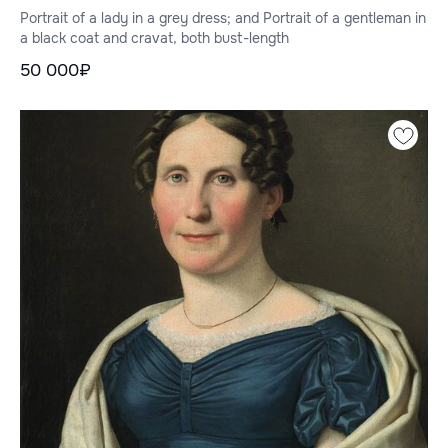
галстуке, оба длиной до груди.
Portrait of a lady in a grey dress; and Portrait of a gentleman in
a black coat and cravat, both bust-length
50 000₽