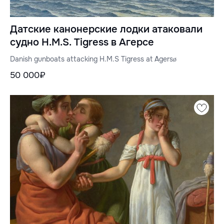
Датские канонерские лодки атаковали
судно H.M.S. Tigress в Агерсе
Danish gunboats attacking H.M.S Tigress at Agersø
50 000₽