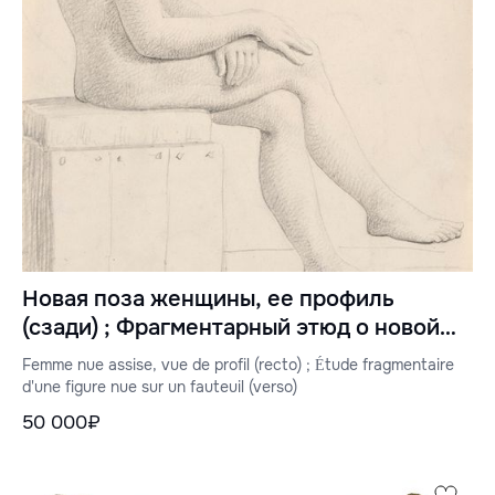
Новая поза женщины, ее профиль
(сзади) ; Фрагментарный этюд о новой
фигуре с точки зрения красоты (сзади)
Femme nue assise, vue de profil (recto) ; Étude fragmentaire
d'une figure nue sur un fauteuil (verso)
50 000₽