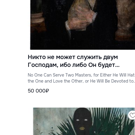
Никто не может служить двум
Господам, ибо либо Он будет
ненавидеть Одного и любить
No One Can Serve Two Masters, for Either He Will Ha
Другого, либо Будет Предан Одном
the One and Love the Other, or He Will Be Devoted to
the One and Despise the Other
и презирать Другого
50 000₽