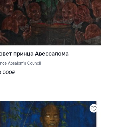
овет принца Авессалома
ince Absalom's Council
0 000₽