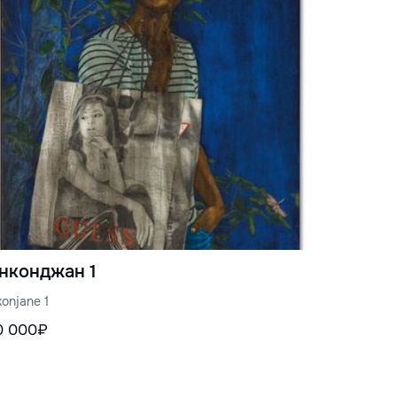
нконджан 1
konjane 1
0 000₽