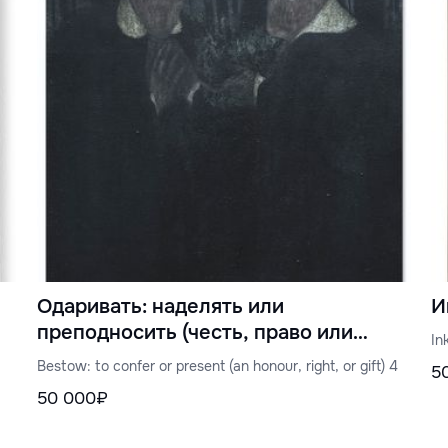
Одаривать: наделять или
И
преподносить (честь, право или
In
подарок) 4
Bestow: to confer or present (an honour, right, or gift) 4
5
50 000₽