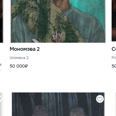
Мономэва 2
С
Unomeva 2
Pr
te
50 000₽
5
у