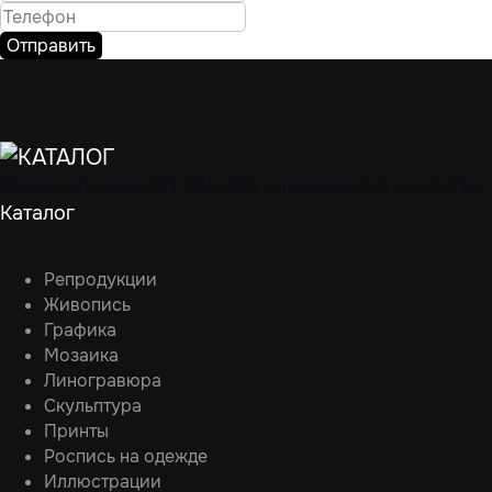
Отправить
Международная ART GALLERY современного искусства
Каталог
Репродукции
Живопись
Графика
Мозаика
Линогравюра
Скульптура
Принты
Роспись на одежде
Иллюстрации