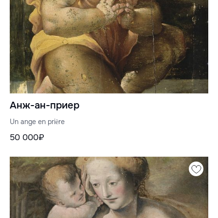
Анж-ан-приер
Un ange en prière
50 000₽