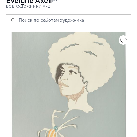
Evelyne Axell
ВСЕ ХУДОЖНИКИ A–Z