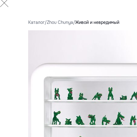
Каталог
/
Zhou Chunya
/
Живой и невредимый