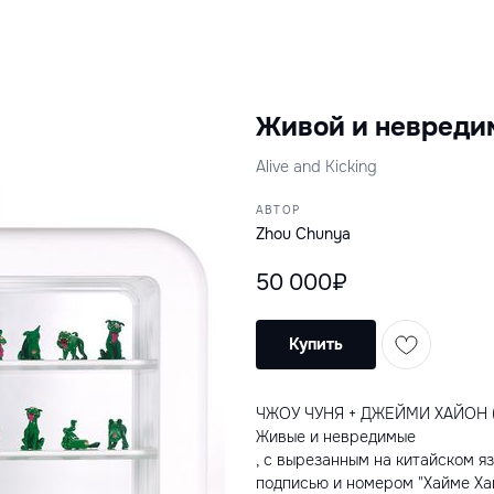
Живой и невреди
Alive and Kicking
АВТОР
Zhou Chunya
50 000₽
Купить
ЧЖОУ ЧУНЯ + ДЖЕЙМИ ХАЙОН (КИ
Живые и невредимые
, с вырезанным на китайском я
подписью и номером "Хайме Хай