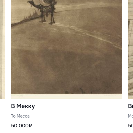
В Мекку
В
To Mecca
Mo
50 000₽
5