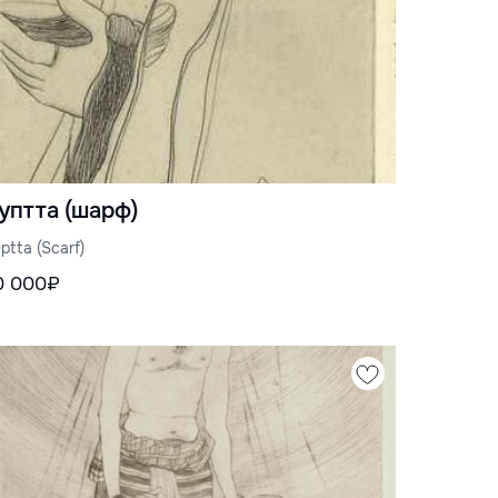
уптта (шарф)
ptta (Scarf)
0 000₽