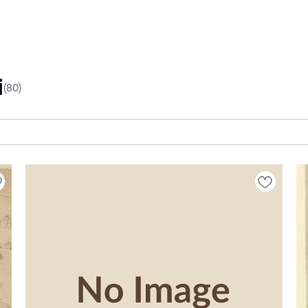
i
(80)