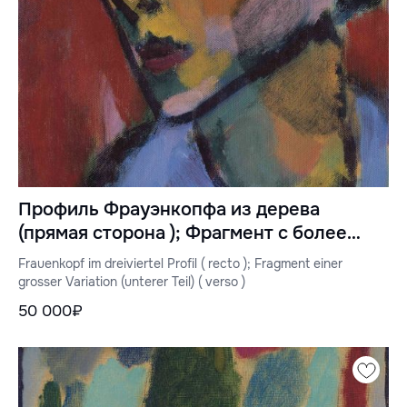
Профиль Фрауэнкопфа из дерева
(прямая сторона ); Фрагмент с более
крупным изменением (нижняя сторона)
Frauenkopf im dreiviertel Profil ( recto ); Fragment einer
(оборотная сторона)
grosser Variation (unterer Teil) ( verso )
50 000₽