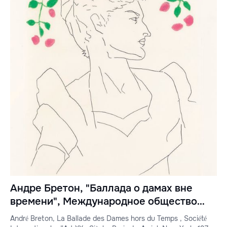
Андре Бретон, "Баллада о дамах вне
времени", Международное общество
искусств XX века, Париж, Л. Амьель,
André Breton, La Ballade des Dames hors du Temps , Société