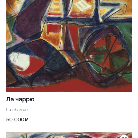
Ла чаррю
La charrue
50 000₽