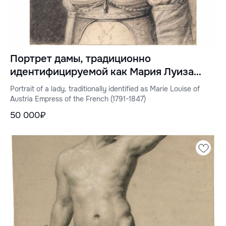
Портрет дамы, традиционно
идентифицируемой как Мария Луиза
Австрийская, императрица Франции
Portrait of a lady, traditionally identified as Marie Louise of
(1791-1847)
Austria Empress of the French (1791-1847)
50 000₽