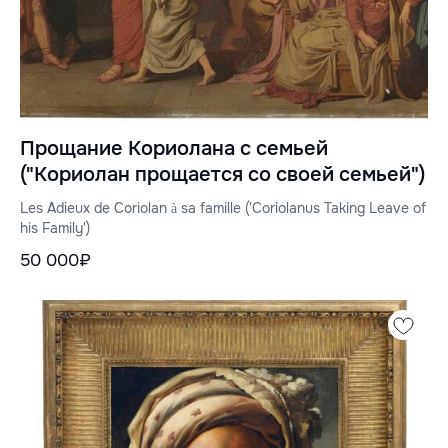
Прощание Кориолана с семьей
("Кориолан прощается со своей семьей")
Les Adieux de Coriolan à sa famille ('Coriolanus Taking Leave of
his Family')
50 000₽