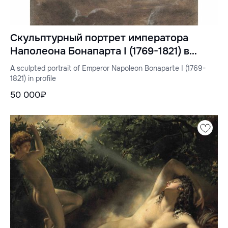
Скульптурный портрет императора
Наполеона Бонапарта I (1769-1821) в
профиль
A sculpted portrait of Emperor Napoleon Bonaparte I (1769-
1821) in profile
50 000₽