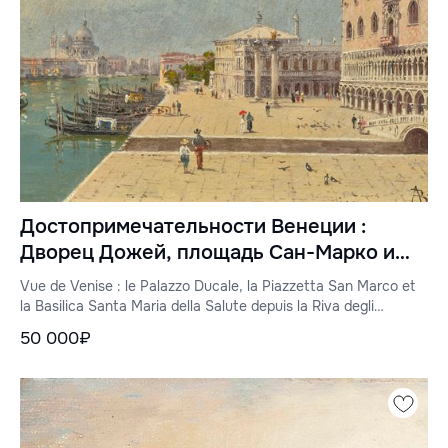
Достопримечательности Венеции :
Дворец Дожей, площадь Сан-Марко и
базилика Санта-Мария-делла-Салюте,
Vue de Venise : le Palazzo Ducale, la Piazzetta San Marco et
Рива дельи Скьявони
la Basilica Santa Maria della Salute depuis la Riva degli
Schiavoni
50 000₽