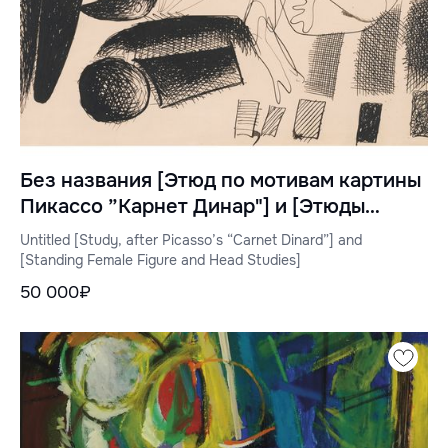
Без названия [Этюд по мотивам картины
Пикассо ”Карнет Динар"] и [Этюды
стоящей женской фигуры и головы]
Untitled [Study, after Picasso’s “Carnet Dinard”] and
[Standing Female Figure and Head Studies]
50 000₽