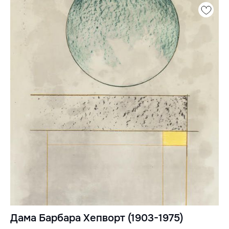
Дама Барбара Хепворт (1903-1975)