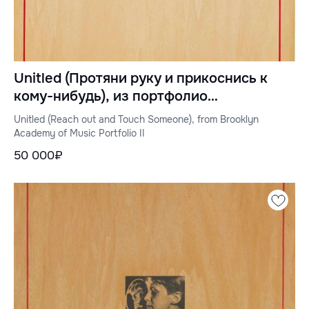
Unitled (Протяни руку и прикоснись к
кому-нибудь), из портфолио
Бруклинской академии музыки II
Unitled (Reach out and Touch Someone), from Brooklyn
Academy of Music Portfolio II
50 000₽