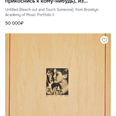
прикоснись к кому-нибудь), из
портфолио Бруклинской академии
Untitled (Reach out and Touch Someone), from Brooklyn
музыки II
Academy of Music Portfolio II
50 000₽