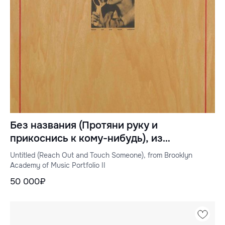
Без названия (Протяни руку и
прикоснись к кому-нибудь), из
портфолио Бруклинской академии
Untitled (Reach Out and Touch Someone), from Brooklyn
музыки II
Academy of Music Portfolio II
50 000₽