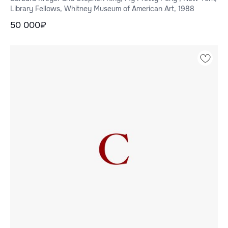
искусства Уитни, 1988
Library Fellows, Whitney Museum of American Art, 1988
50 000₽