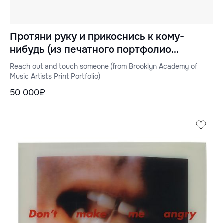
Протяни руку и прикоснись к кому-
нибудь (из печатного портфолио
артистов Бруклинской академии музыки)
Reach out and touch someone (from Brooklyn Academy of
Music Artists Print Portfolio)
50 000₽