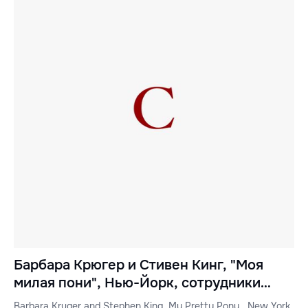
Барбара Крюгер и Стивен Кинг, "Моя
милая пони", Нью-Йорк, сотрудники
библиотеки, Музей американского
Barbara Kruger and Stephen King, My Pretty Pony , New York,