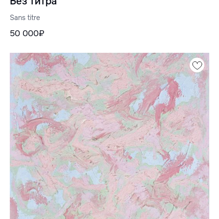
Без титра
Sans titre
50 000₽