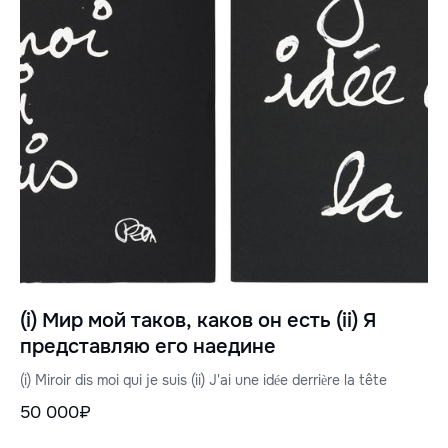
(i) Мир мой таков, каков он есть (ii) Я
представляю его наедине
(i) Miroir dis moi qui je suis (ii) J'ai une idée derrière la tête
50 000₽