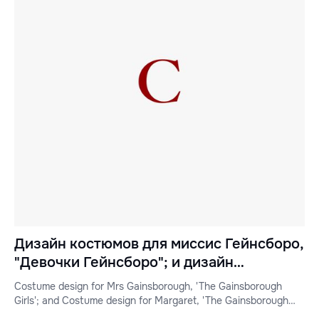
Дизайн костюмов для миссис Гейнсборо,
"Девочки Гейнсборо"; и дизайн
костюмов для Маргарет, "Девочки
Costume design for Mrs Gainsborough, 'The Gainsborough
Гейнсборо"
Girls'; and Costume design for Margaret, 'The Gainsborough
Girls'