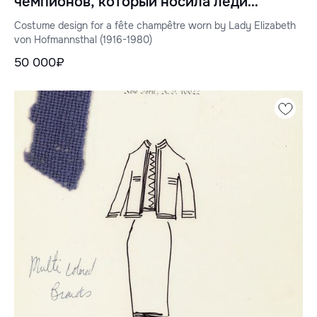
чемпионов, который носила леди
Элизабет фон Хофмансталь (1916-1980)
Costume design for a fête champêtre worn by Lady Elizabeth
von Hofmannsthal (1916-1980)
50 000₽