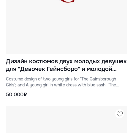
Дизайн костюмов двух молодых девушек
для "Девочек Гейнсборо" и молодой
девушки в белом платье с голубым
Costume design of two young girls for 'The Gainsborough
поясом для "Девочек Гейнсборо"
Girls'; and A young girl in white dress with blue sash, 'The
Gainsborough Girls'
50 000₽