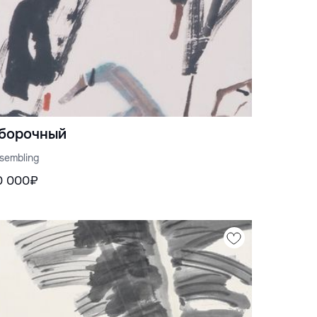
борочный
sembling
0 000₽