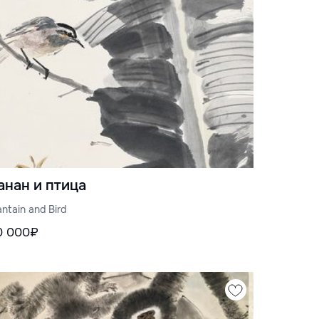
анан и птица
antain and Bird
0 000₽