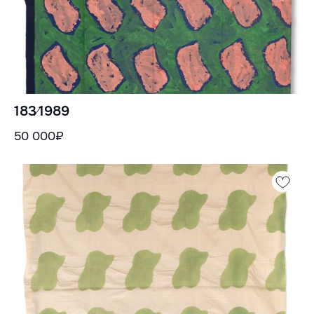
183⁄1989
50 000₽