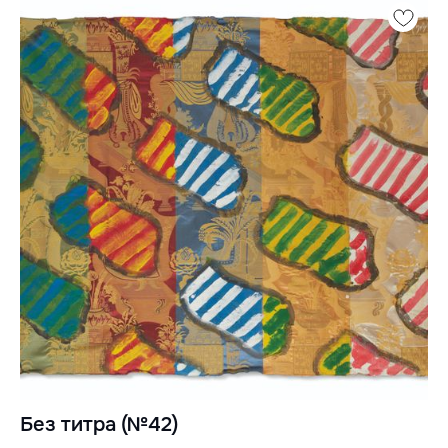
Без титра (№42)