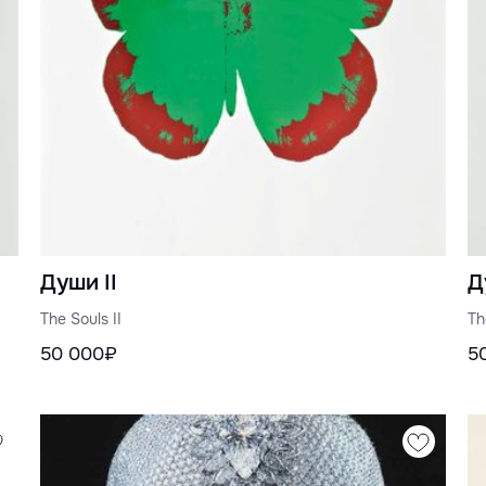
Души II
Д
The Souls II
Th
50 000₽
5