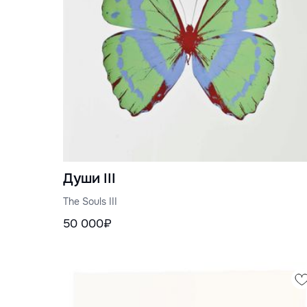
Души III
The Souls III
50 000₽