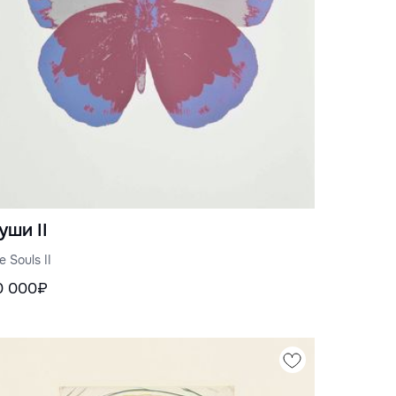
уши II
e Souls II
0 000₽