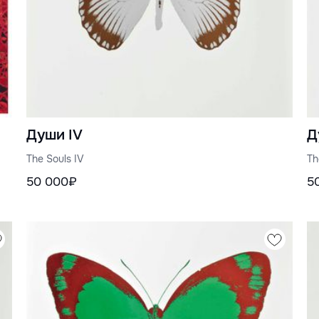
Души IV
Д
The Souls IV
Th
50 000₽
5