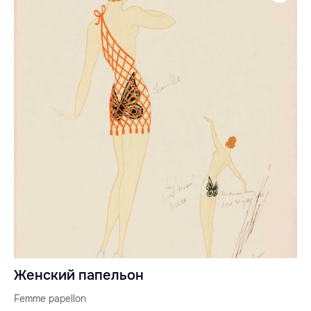
Женский папельон
Femme papellon