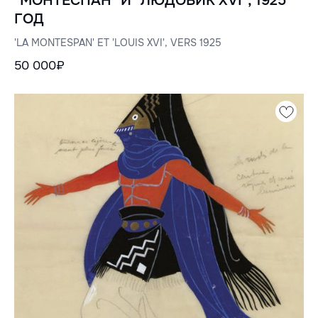
"МОНТЕСПАН" И "ЛЮДОВИК XVI", 1925
ГОД
'LA MONTESPAN' ET 'LOUIS XVI', VERS 1925
50 000₽