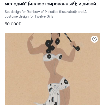
мелодий" (иллюстрированный); и дизайн
костюмов для "Двенадцати девочек"
Set design for Rainbow of Melodies (illustrated); and A
costume design for Twelve Girls
50 000₽