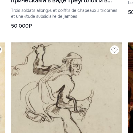
прическами в виде треуголок и в
Le
качестве вспомогательного
Trois soldats allongés et coiffés de chapeaux à tricornes
5
оборудования для камзолов
et une étude subsidiaire de jambes
50 000₽