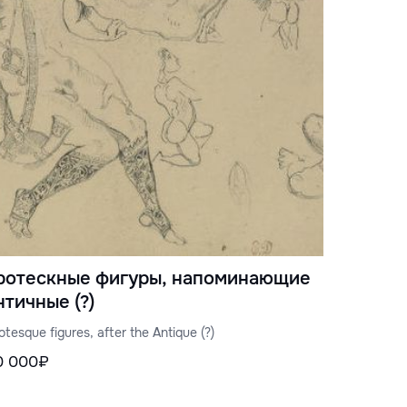
ротескные фигуры, напоминающие
нтичные (?)
otesque figures, after the Antique (?)
0 000₽