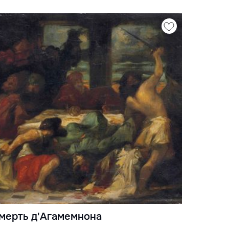
мерть д'Агамемнона