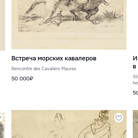
Встреча морских кавалеров
И
в
Rencontre des Cavaliers Maures
St
50 000₽
he
5