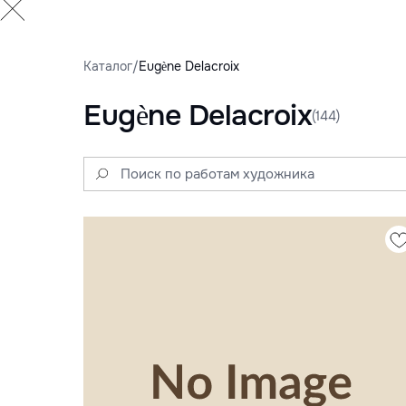
Каталог
/
Eugène Delacroix
Eugène Delacroix
(144)