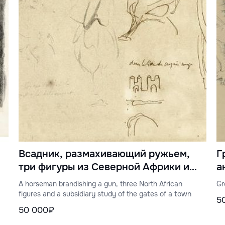
Всадник, размахивающий ружьем,
Г
три фигуры из Северной Африки и
а
дополнительный этюд городских
A horseman brandishing a gun, three North African
Gr
ворот.
figures and a subsidiary study of the gates of a town
5
50 000₽