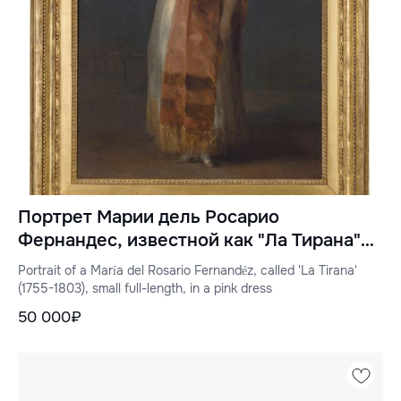
Портрет Марии дель Росарио
Фернандес, известной как "Ла Тирана"
(1755-1803), небольшой, в полный рост, в
Portrait of a María del Rosario Fernandéz, called 'La Tirana'
розовом платье
(1755-1803), small full-length, in a pink dress
50 000₽