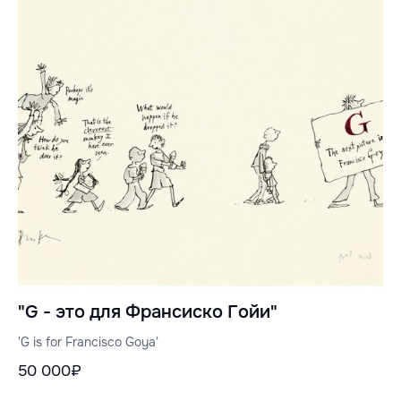
"G - это для Франсиско Гойи"
'G is for Francisco Goya'
50 000₽