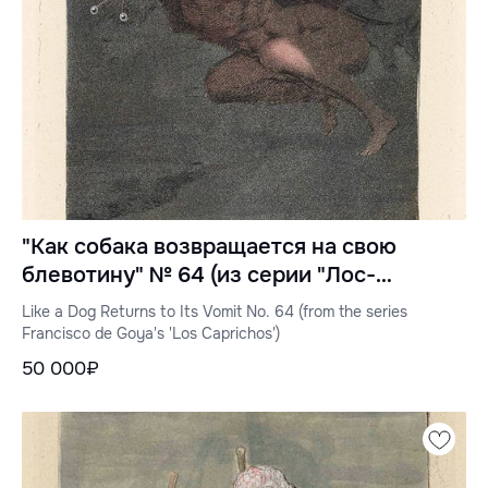
"Как собака возвращается на свою
блевотину" № 64 (из серии "Лос-
Капричос" Франсиско де Гойи)
Like a Dog Returns to Its Vomit No. 64 (from the series
Francisco de Goya's 'Los Caprichos')
50 000₽