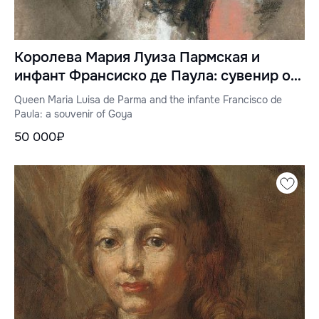
Королева Мария Луиза Пармская и
инфант Франсиско де Паула: сувенир от
Гойи
Queen Maria Luisa de Parma and the infante Francisco de
Paula: a souvenir of Goya
50 000₽