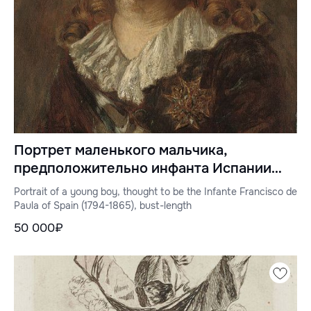
Портрет маленького мальчика,
предположительно инфанта Испании
Франсиско де Паула (1794-1865), во весь
Portrait of a young boy, thought to be the Infante Francisco de
рост
Paula of Spain (1794-1865), bust-length
50 000₽