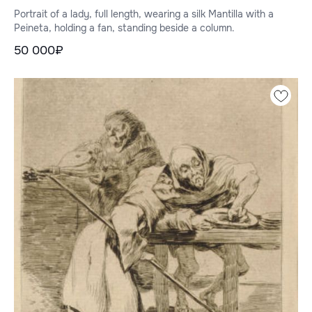
веером в руках, стоящей у колонны.
Portrait of a lady, full length, wearing a silk Mantilla with a
Peineta, holding a fan, standing beside a column.
50 000₽