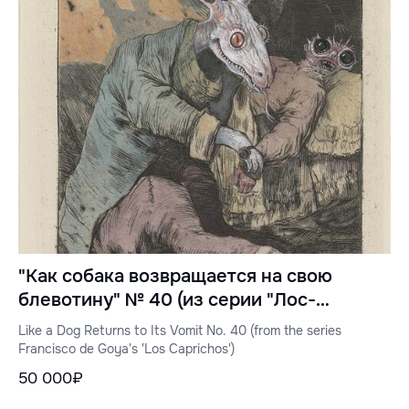
"Как собака возвращается на свою
блевотину" № 40 (из серии "Лос-
Капричос" Франсиско де Гойи)
Like a Dog Returns to Its Vomit No. 40 (from the series
Francisco de Goya's 'Los Caprichos')
50 000₽