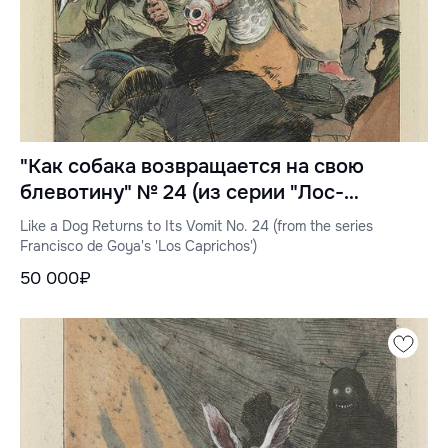
"Как собака возвращается на свою
блевотину" № 24 (из серии "Лос-
Капричос" Франсиско де Гойи)
Like a Dog Returns to Its Vomit No. 24 (from the series
Francisco de Goya's 'Los Caprichos')
50 000₽