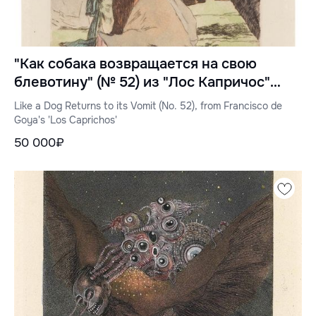
"Как собака возвращается на свою
блевотину" (№ 52) из "Лос Капричос"
Франсиско де Гойи
Like a Dog Returns to its Vomit (No. 52), from Francisco de
Goya's 'Los Caprichos'
50 000₽