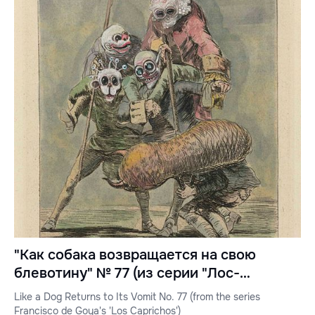
"Как собака возвращается на свою
блевотину" № 77 (из серии "Лос-
Капричос" Франсиско де Гойи)
Like a Dog Returns to Its Vomit No. 77 (from the series
Francisco de Goya's 'Los Caprichos')